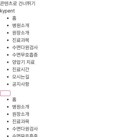
콘텐츠로 건너뛰기
kypent
홈
병원소개
원장소개
진료과목
수면다원검사
수면무호흡증
양압기 치료
진료시간
오시는길
공지사항
홈
병원소개
원장소개
진료과목
수면다원검사
수면무호흡증